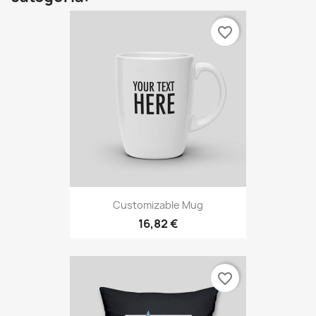
favorite_border
Customizable Mug
16,82 €
favorite_border