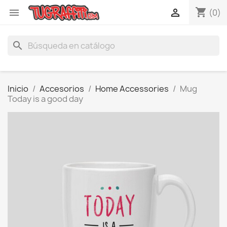
shopping_cart


(0)
search
Inicio
Accesorios
Home Accessories
Mug
Today is a good day