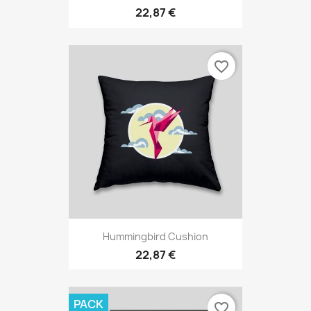
22,87 €
favorite_border
Hummingbird Cushion
22,87 €
PACK
favorite_border