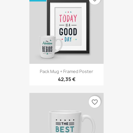
Pack Mug + Framed Poster
42,35 €
favorite_border