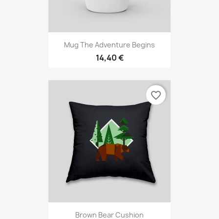
Mug The Adventure Begins
14,40 €
favorite_border
Brown Bear Cushion